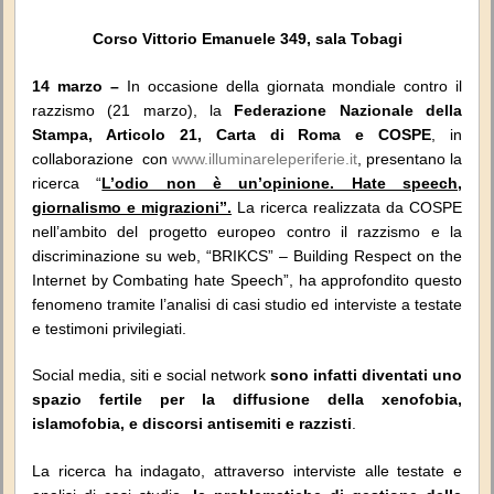
Corso Vittorio Emanuele 349, sala Tobagi
14 marzo –
In occasione della giornata mondiale contro il
razzismo (21 marzo), la
Federazione Nazionale della
Stampa, Articolo 21, Carta di Roma e COSPE
, in
collaborazione con
www.illuminareleperiferie.it
, presentano la
ricerca “
L’odio non è un’opinione. Hate speech,
giornalismo e migrazioni”.
La ricerca realizzata da COSPE
nell’ambito del progetto europeo contro il razzismo e la
discriminazione su web, “BRIKCS” – Building Respect on the
Internet by Combating hate Speech”, ha approfondito questo
fenomeno tramite l’analisi di casi studio ed interviste a testate
e testimoni privilegiati.
Social media, siti e social network
sono infatti diventati uno
spazio fertile per la diffusione della xenofobia,
islamofobia, e discorsi antisemiti e razzisti
.
La ricerca ha indagato, attraverso interviste alle testate e