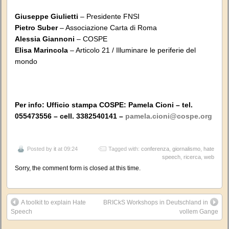
Giuseppe Giulietti
– Presidente FNSI
Pietro Suber
– Associazione Carta di Roma
Alessia Giannoni
– COSPE
Elisa Marincola
– Articolo 21 / Illuminare le periferie del
mondo
Per info: Ufficio stampa COSPE: Pamela Cioni – tel.
055473556 – cell. 3382540141 –
pamela.cioni@cospe.org
Posted by
it
at 09:24
Tagged with:
conferenza
,
giornalismo
,
hate
speech
,
ricerca
,
web
Sorry, the comment form is closed at this time.
A toolkit to explain Hate
BRICkS Workshops in Deutschland in
Speech
vollem Gange