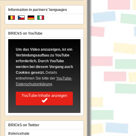
Information in partners’ languages
BRICkS on YouTube
Um das Video anzuzeigen, ist ein
Verbindungsaufbau zu YouTube
erforderlich. Durch YouTube
werden bei diesem Vorgang auch
Cookies gesetzt.
Details
entnehmen Sie bitte der
YouTube-
Datenschutzerklärung
.
YouTube-Inhalte anzeigen
BRICkS on Twitter
#silencehate