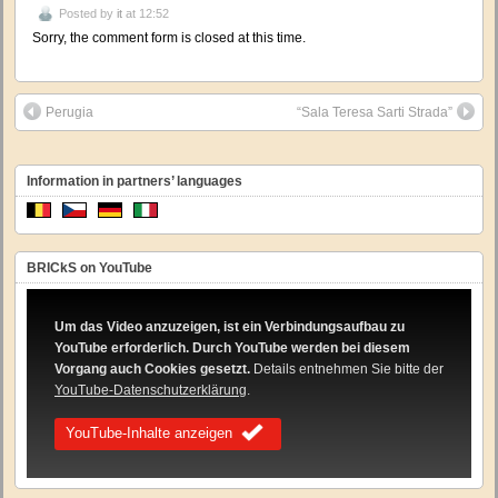
Posted by
it
at 12:52
Sorry, the comment form is closed at this time.
Perugia
“Sala Teresa Sarti Strada”
Information in partners’ languages
BRICkS on YouTube
Um das Video anzuzeigen, ist ein Verbindungsaufbau zu
YouTube erforderlich. Durch YouTube werden bei diesem
Vorgang auch Cookies gesetzt.
Details entnehmen Sie bitte der
YouTube-Datenschutzerklärung
.
YouTube-Inhalte anzeigen