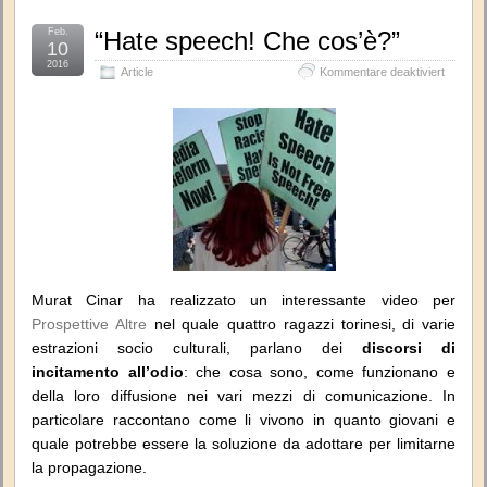
Feb.
“Hate speech! Che cos’è?”
10
2016
für
Article
Kommentare deaktiviert
“Hate
speech!
Che
cos’è?”
Murat Cinar ha realizzato un interessante video per
Prospettive Altre
nel quale quattro ragazzi torinesi, di varie
estrazioni socio culturali, parlano dei
discorsi di
incitamento all’odio
: che cosa sono, come funzionano e
della loro diffusione nei vari mezzi di comunicazione. In
particolare raccontano come li vivono in quanto giovani e
quale potrebbe essere la soluzione da adottare per limitarne
la propagazione.