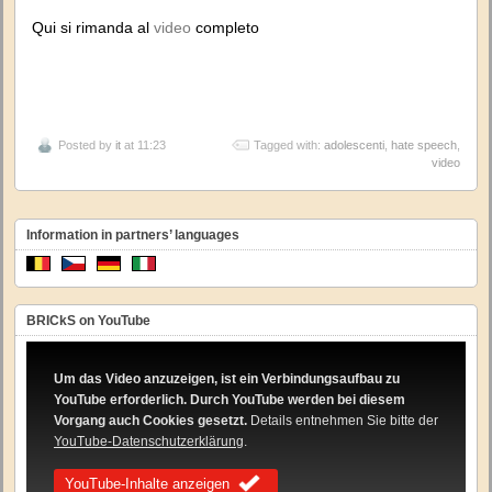
Qui si rimanda al
video
completo
Posted by
it
at 11:23
Tagged with:
adolescenti
,
hate speech
,
video
Information in partners’ languages
BRICkS on YouTube
Um das Video anzuzeigen, ist ein Verbindungsaufbau zu
YouTube erforderlich. Durch YouTube werden bei diesem
Vorgang auch Cookies gesetzt.
Details entnehmen Sie bitte der
YouTube-Datenschutzerklärung
.
YouTube-Inhalte anzeigen