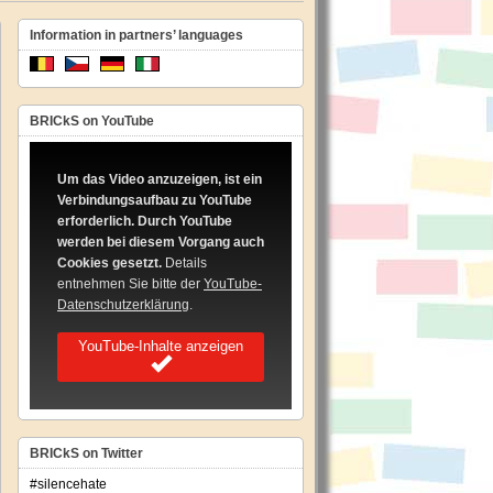
Information in partners’ languages
BRICkS on YouTube
Um das Video anzuzeigen, ist ein
Verbindungsaufbau zu YouTube
erforderlich. Durch YouTube
werden bei diesem Vorgang auch
Cookies gesetzt.
Details
entnehmen Sie bitte der
YouTube-
Datenschutzerklärung
.
YouTube-Inhalte anzeigen
BRICkS on Twitter
#silencehate