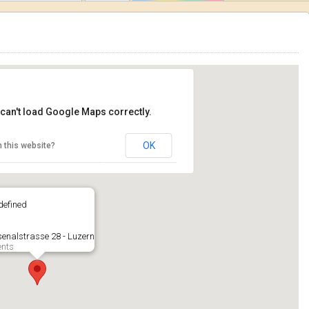
can't load Google Maps correctly.
OK
 this website?
defined
senalstrasse 28 - Luzern
ents