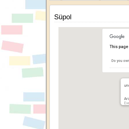
Süpol
This page 
Do you own
un
Ar
Ev